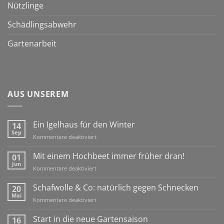
Nützlinge
Schädlingsabwehr
Gartenarbeit
AUS UNSEREM
Ein Igelhaus für den Winter
14
Sep
für
Kommentare deaktiviert
Ein
Igelhaus
Mit einem Hochbeet immer früher dran!
01
für
Jun
für
Kommentare deaktiviert
den
Mit
Winter
einem
Schafwolle & Co: natürlich gegen Schnecken
20
Hochbeet
Mai
für
Kommentare deaktiviert
immer
Schafwolle
früher
&
Start in die neue Gartensaison
16
dran!