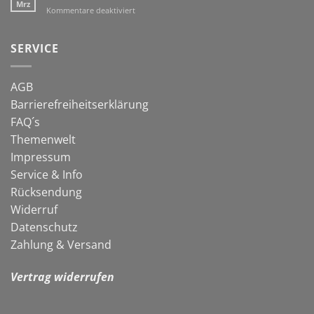
Co:
Mrz
für
Kommentare deaktiviert
natürlich
Start
gegen
in
Schnecken
die
SERVICE
neue
Gartensaison
AGB
Barrierefreiheitserklärung
FAQ´s
Themenwelt
Impressum
Service & Info
Rücksendung
Widerruf
Datenschutz
Zahlung & Versand
Vertrag widerrufen