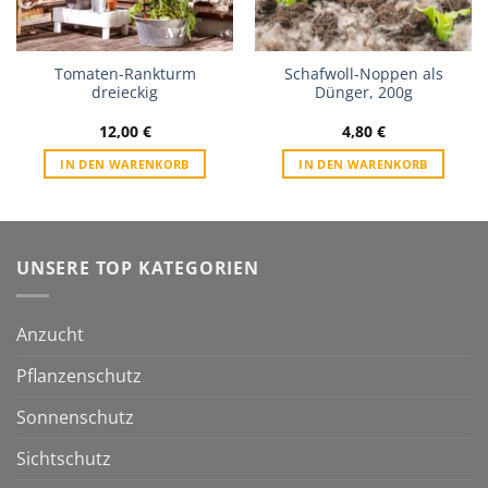
Tomaten-Rankturm
Schafwoll-Noppen als
dreieckig
Dünger, 200g
12,00
€
4,80
€
IN DEN WARENKORB
IN DEN WARENKORB
UNSERE TOP KATEGORIEN
Anzucht
Pflanzenschutz
Sonnenschutz
Sichtschutz