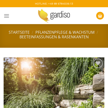
Skip
HOTLINE: +49 89 6784506-13
to
content
STARTSEITE
/
PFLANZENPFLEGE & WACHSTUM
/
BEETEINFASSUNGEN & RASENKANTEN
Zur
Wunschliste