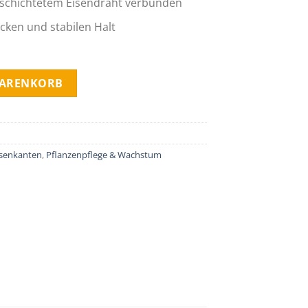
eschichtetem Eisendraht verbunden
ecken und stabilen Halt
undet quantity
WARENKORB
asenkanten
,
Pflanzenpflege & Wachstum