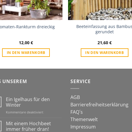
Beeteinfassung aus Bambu
omaten-Rankturm dreieckig
gerundet
12,00
€
21,60
€
IN DEN WARENKORB
IN DEN WARENKORB
S UNSEREM
SERVICE
AGB
Ein Igelhaus für den
Barrierefreiheitserklärung
Winter
FAQ´s
für
Kommentare deaktiviert
Ein
Themenwelt
Igelhaus
Mit einem Hochbeet
Impressum
für
immer früher dran!
den