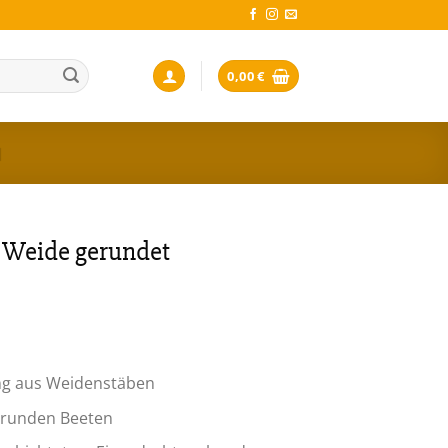
0,00
€
N
 Weide gerundet
n
ng aus Weidenstäben
 runden Beeten