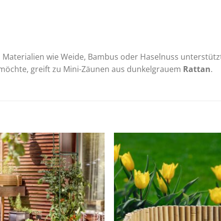
aterialien wie Weide, Bambus oder Haselnuss unterstützt
möchte, greift zu Mini-Zäunen aus dunkelgrauem
Rattan
.
Zur
Zur
Wunschliste
Wunschli