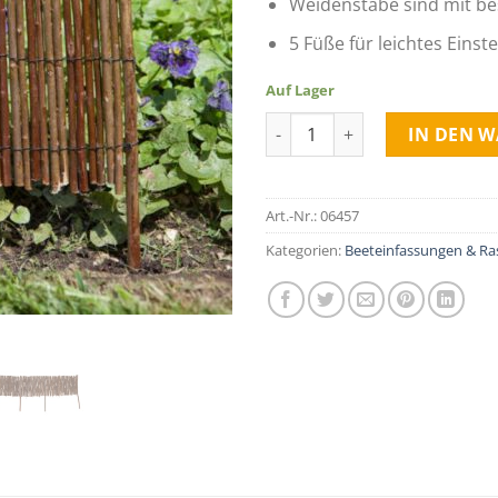
Weidenstäbe sind mit b
5 Füße für leichtes Einst
Auf Lager
Beeteinfassung aus Weide ger
IN DEN 
Art.-Nr.:
06457
Kategorien:
Beeteinfassungen & R