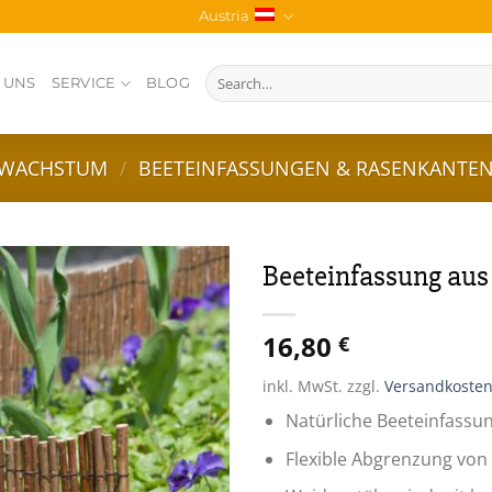
Austria
Search
 UNS
SERVICE
BLOG
for:
 WACHSTUM
/
BEETEINFASSUNGEN & RASENKANTE
Beeteinfassung aus
Zur
16,80
Wunschliste
€
inkl. MwSt.
zzgl.
Versandkoste
Natürliche Beeteinfassu
Flexible Abgrenzung von