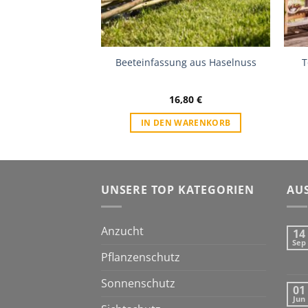
nkturm rund
Beeteinfassung aus Haselnuss
T
20
€
16,80
€
WARENKORB
IN DEN WARENKORB
UNSERE TOP KATEGORIEN
AU
Anzucht
14
Sep
Pflanzenschutz
Sonnenschutz
01
Jun