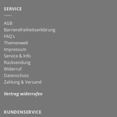
gegen
in
Schnecken
die
SERVICE
neue
Gartensaison
AGB
Barrierefreiheitserklärung
FAQ´s
Themenwelt
Impressum
Service & Info
Rücksendung
Widerruf
Datenschutz
Zahlung & Versand
Vertrag widerrufen
KUNDENSERVICE