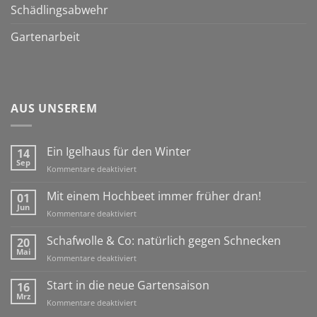
Schädlingsabwehr
Gartenarbeit
AUS UNSEREM
Ein Igelhaus für den Winter
14
Sep
für
Kommentare deaktiviert
Ein
Igelhaus
Mit einem Hochbeet immer früher dran!
01
für
Jun
für
Kommentare deaktiviert
den
Mit
Winter
einem
Schafwolle & Co: natürlich gegen Schnecken
20
Hochbeet
Mai
für
Kommentare deaktiviert
immer
Schafwolle
früher
&
Start in die neue Gartensaison
16
dran!
Co:
Mrz
für
Kommentare deaktiviert
natürlich
Start