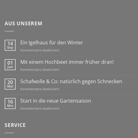
AUS UNSEREM
Ein Igelhaus für den Winter
14
Sep
für
Kommentare deaktiviert
Ein
Igelhaus
Mit einem Hochbeet immer früher dran!
01
für
Jun
für
Kommentare deaktiviert
den
Mit
Winter
einem
Schafwolle & Co: natürlich gegen Schnecken
20
Hochbeet
Mai
für
Kommentare deaktiviert
immer
Schafwolle
früher
&
Start in die neue Gartensaison
16
dran!
Co:
Mrz
für
Kommentare deaktiviert
natürlich
Start
gegen
in
Schnecken
die
SERVICE
neue
Gartensaison