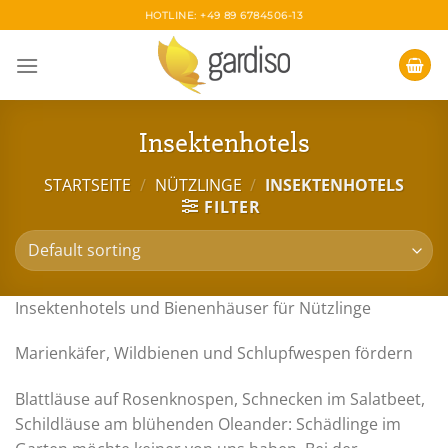
Skip
HOTLINE: +49 89 6784506-13
to
content
Insektenhotels
STARTSEITE
/
NÜTZLINGE
/
INSEKTENHOTELS
FILTER
Insektenhotels und Bienenhäuser für Nützlinge
Marienkäfer, Wildbienen und Schlupfwespen fördern
Blattläuse auf Rosenknospen, Schnecken im Salatbeet,
Schildläuse am blühenden Oleander: Schädlinge im