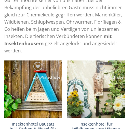
Garten möchte keiner von uns haben. Bei der
Bekämpfung der unbeliebten Gäste muss nicht immer
gleich zur Chemiekeule gegriffen werden. Marienkäfer,
Wildbienen, Schlupfwespen, Ohrwürmer, Florfliegen &
Co helfen beim Jagen und Vertilgen von unliebsamen
Insekten. Die tierischen Verbündeten können
mit
Insektenhäusern
gezielt angelockt und angesiedelt
werden.
Zur Wunschliste
Zur Wunschliste
Insektenhotel Bausatz
Insektenhotel für
inkl. Farben & Pinsel für
Wildbienen zum Hängen