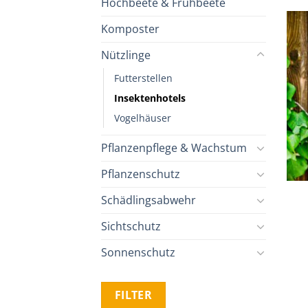
Hochbeete & Frühbeete
Komposter
Nützlinge
Futterstellen
Insektenhotels
Vogelhäuser
Pflanzenpflege & Wachstum
Pflanzenschutz
Schädlingsabwehr
Sichtschutz
Sonnenschutz
Min.
Max.
FILTER
Preis
Preis