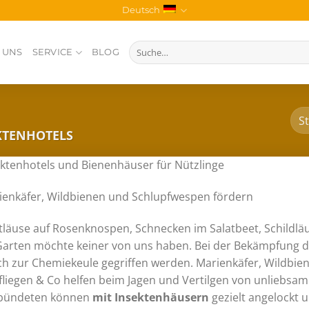
Deutsch
Suche
 UNS
SERVICE
BLOG
nach:
KTENHOTELS
ektenhotels und Bienenhäuser für Nützlinge
ienkäfer, Wildbienen und Schlupfwespen fördern
ttläuse auf Rosenknospen, Schnecken im Salatbeet, Schildl
Garten möchte keiner von uns haben. Bei der Bekämpfung d
ich zur Chemiekeule gegriffen werden. Marienkäfer, Wildbi
fliegen & Co helfen beim Jagen und Vertilgen von unliebsam
bündeten können
mit Insektenhäusern
gezielt angelockt 