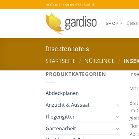
Zum
HOTLINE: +49 89 6784506-13
Inhalt
springen
SHOP
ÜBER
Insektenhotels
STARTSEITE
/
NÜTZLINGE
/
INSE
PRODUKTKATEGORIEN
Ins
Mar
Abdeckplanen
Bla
Anzucht & Aussaat
im 
Fliegengitter
gle
Flor
Gartenarbeit
Ver