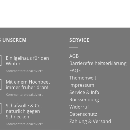
S UNSEREM
SERVICE
AGB
Ein Igelhaus für den
Barrierefreiheitserklärung
Winter
FAQ´s
für
Kommentare deaktiviert
Ein
Themenwelt
Igelhaus
Mit einem Hochbeet
Impressum
für
immer früher dran!
den
Service & Info
für
Kommentare deaktiviert
Winter
Rücksendung
Mit
einem
Schafwolle & Co:
Widerruf
Hochbeet
natürlich gegen
Datenschutz
immer
Schnecken
früher
Zahlung & Versand
für
Kommentare deaktiviert
dran!
Schafwolle