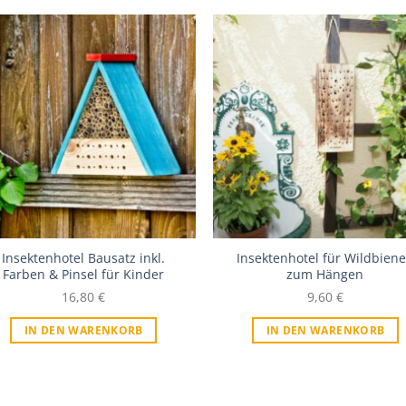
Zur Wunschliste
Zur Wunschl
Insektenhotel Bausatz inkl.
Insektenhotel für Wildbien
Farben & Pinsel für Kinder
zum Hängen
16,80
€
9,60
€
IN DEN WARENKORB
IN DEN WARENKORB