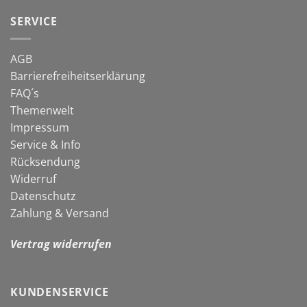
in
Schnecken
die
SERVICE
neue
Gartensaison
AGB
Barrierefreiheitserklärung
FAQ´s
Themenwelt
Impressum
Service & Info
Rücksendung
Widerruf
Datenschutz
Zahlung & Versand
Vertrag widerrufen
KUNDENSERVICE