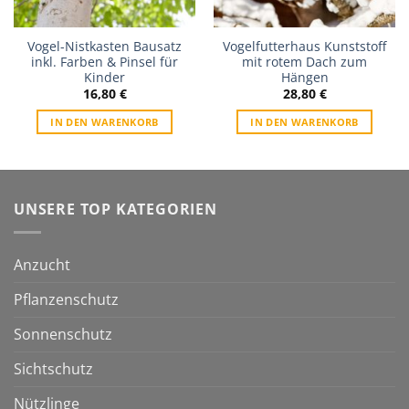
Vogel-Nistkasten Bausatz
Vogelfutterhaus Kunststoff
inkl. Farben & Pinsel für
mit rotem Dach zum
Kinder
Hängen
16,80
€
28,80
€
IN DEN WARENKORB
IN DEN WARENKORB
UNSERE TOP KATEGORIEN
Anzucht
Pflanzenschutz
Sonnenschutz
Sichtschutz
Nützlinge