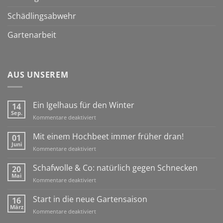
Schädlingsabwehr
Gartenarbeit
AUS UNSEREM
Ein Igelhaus für den Winter
14
Sep.
für
Kommentare deaktiviert
Ein
Igelhaus
Mit einem Hochbeet immer früher dran!
01
für
Juni
für
Kommentare deaktiviert
den
Mit
Winter
einem
Schafwolle & Co: natürlich gegen Schnecken
20
Hochbeet
Mai
für
Kommentare deaktiviert
immer
Schafwolle
früher
&
Start in die neue Gartensaison
16
dran!
Co:
März
für
Kommentare deaktiviert
natürlich
Start
gegen