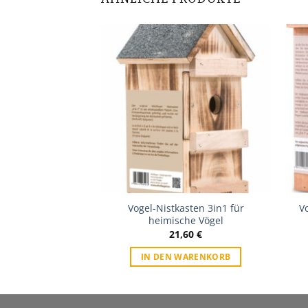
Zur
Zur
Wunschliste
Wunschliste
ten für Kleiber,
Vogel-Nistkasten 3in1 für
V
artenrotschwanz
heimische Vögel
,80
€
21,60
€
WARENKORB
IN DEN WARENKORB