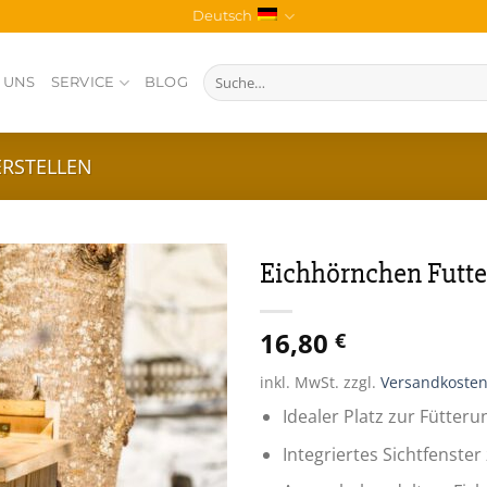
Deutsch
Suche
 UNS
SERVICE
BLOG
nach:
ERSTELLEN
Eichhörnchen Futte
Zur
16,80
Wunschliste
€
inkl. MwSt.
zzgl.
Versandkoste
Idealer Platz zur Fütte
Integriertes Sichtfenster