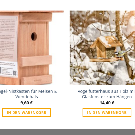
Zur
Zur
Wunschliste
Wunschli
ogel-Nistkasten für Meisen &
Vogelfutterhaus aus Holz mi
Wendehals
Glasfenster zum Hängen
9,60
€
14,40
€
IN DEN WARENKORB
IN DEN WARENKORB