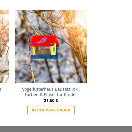
Zur
ste
Wunschliste
t
Vogelfutterhaus Bausatz inkl.
Farben & Pinsel für Kinder
21,60
€
IN DEN WARENKORB