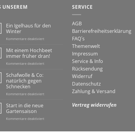
S UNSEREM
SERVICE
AGB
Ein Igelhaus für den
Barrierefreiheitserklärung
Winter
FAQ´s
für
Kommentare deaktiviert
Ein
Themenwelt
Igelhaus
Mit einem Hochbeet
Impressum
für
immer früher dran!
den
Service & Info
für
Kommentare deaktiviert
Winter
Rücksendung
Mit
einem
Schafwolle & Co:
Widerruf
Hochbeet
natürlich gegen
Datenschutz
immer
Schnecken
früher
Zahlung & Versand
für
Kommentare deaktiviert
dran!
Schafwolle
&
Vertrag widerrufen
Start in die neue
Co:
z
Gartensaison
natürlich
für
Kommentare deaktiviert
gegen
Start
Schnecken
in
die