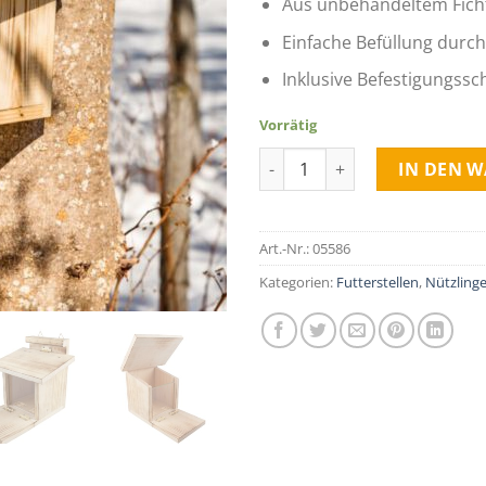
Aus unbehandeltem Fich
Einfache Befüllung durc
Inklusive Befestigungss
Vorrätig
Eichhörnchen Futterstation a
IN DEN 
Art.-Nr.:
05586
Kategorien:
Futterstellen
,
Nützling