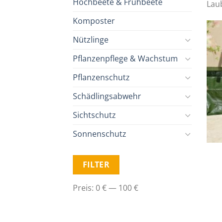
Hochbeete & Frühbeete
Lau
Komposter
Nützlinge
Pflanzenpflege & Wachstum
Pflanzenschutz
Schädlingsabwehr
Sichtschutz
Sonnenschutz
Min.
Max.
FILTER
Preis
Preis
Preis:
0 €
—
100 €