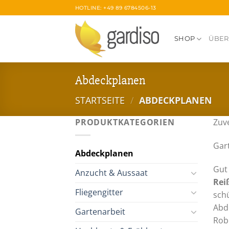
Zum
HOTLINE: +49 89 6784506-13
Inhalt
springen
SHOP
ÜBER
Abdeckplanen
STARTSEITE
/
ABDECKPLANEN
PRODUKTKATEGORIEN
Zuv
Gar
Abdeckplanen
Gut
Anzucht & Aussaat
Rei
Fliegengitter
sch
Abd
Gartenarbeit
Rob