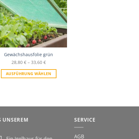
Gewächshausfolie grün
28,80
€
–
33,60
€
AUSFÜHRUNG WÄHLEN
S UNSEREM
SERVICE
AGB
Ein Igelhaus für den