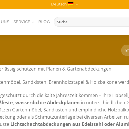
Deutsch
Suche
 UNS
SERVICE
BLOG
nach:
erlässig schützen mit Planen & Gartenabdeckungen
tenmöbel, Sandkisten, Brennholzstapel & Holzbalkone wer
 geschützt durch die kalte Jahreszeit kommen – Ihre Habsel
ßfeste, wasserdichte Abdeckplanen
in unterschiedlichen
ützen Gartenmöbel, Sandkisten und empfindliche Holzbalko
eckung oder als Schmutzunterlage bei diversen Arbeiten r
uste
Lichtschachtabdeckungen aus Edelstahl oder Alu