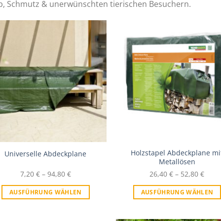
b, Schmutz & unerwünschten tierischen Besuchern.
Zur Wunschliste
Zur Wunschl
Holzstapel Abdeckplane mi
Universelle Abdeckplane
Metallösen
7,20
€
–
94,80
€
26,40
€
–
52,80
€
AUSFÜHRUNG WÄHLEN
AUSFÜHRUNG WÄHLEN