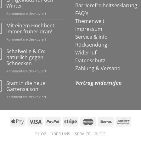
Barrierefreiheitserklärung
Winter
FAQ´s
für
Kommentare deaktiviert
Ein
Themenwelt
Igelhaus
Mit einem Hochbeet
Impressum
für
immer früher dran!
den
Service & Info
für
Kommentare deaktiviert
Winter
Rücksendung
Mit
einem
Schafwolle & Co:
Widerruf
Hochbeet
natürlich gegen
Datenschutz
immer
Schnecken
früher
Zahlung & Versand
für
Kommentare deaktiviert
dran!
Schafwolle
&
Vertrag widerrufen
Start in die neue
Co:
z
Gartensaison
natürlich
für
Kommentare deaktiviert
gegen
Start
Schnecken
in
die
neue
Gartensaison
SHOP
ÜBER UNS
SERVICE
BLOG