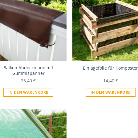
Zur Wunschliste
Zur Wunschl
Balkon Abdeckplane mit
Einlagefolie für Komposte
Gummispanner
26,40
€
14,40
€
IN DEN WARENKORB
IN DEN WARENKORB
Zur Wunschliste