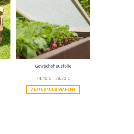
iste
Zur Wunschliste
r
Gewächshausfolie
14,40
€
–
28,80
€
AUSFÜHRUNG WÄHLEN