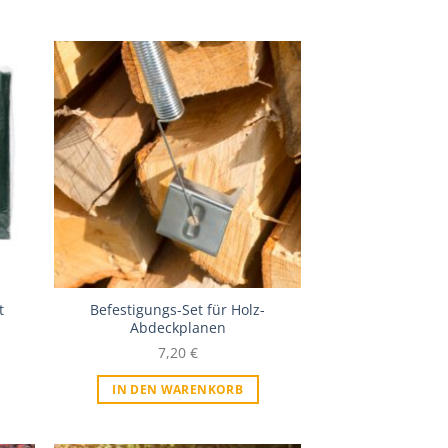
iste
Zur Wunschliste
t
Befestigungs-Set für Holz-
Abdeckplanen
7,20
€
IN DEN WARENKORB