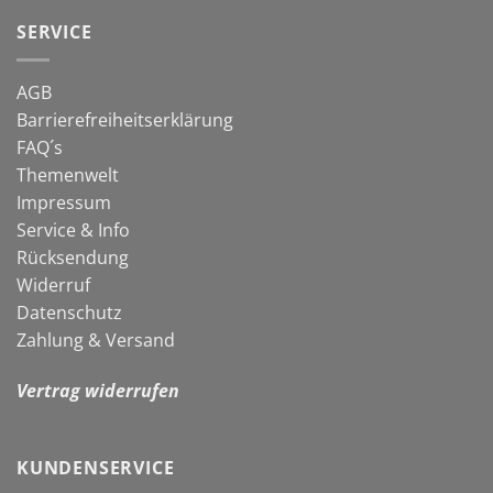
in
Schnecken
die
SERVICE
neue
Gartensaison
AGB
Barrierefreiheitserklärung
FAQ´s
Themenwelt
Impressum
Service & Info
Rücksendung
Widerruf
Datenschutz
Zahlung & Versand
Vertrag widerrufen
KUNDENSERVICE