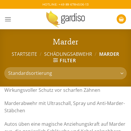
Zum
HOTLINE: +49 89 6784506-13
Inhalt
springen
Marder
STARTSEITE
/
SCHÄDLINGSABWEHR
/
MARDER
FILTER
Wirkungsvoller Schutz vor scharfen Zähnen
Marderabwehr mit Ultraschall, Spray und Anti-Marder-
Stäbchen
Autos üben eine magische Anziehungskraft auf Marder