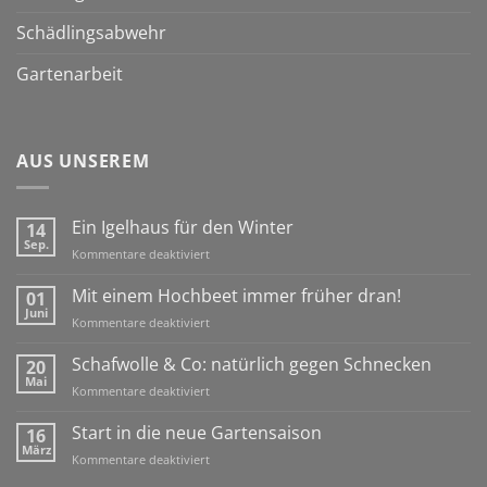
Schädlingsabwehr
Gartenarbeit
AUS UNSEREM
Ein Igelhaus für den Winter
14
Sep.
für
Kommentare deaktiviert
Ein
Igelhaus
Mit einem Hochbeet immer früher dran!
01
für
Juni
für
Kommentare deaktiviert
den
Mit
Winter
einem
Schafwolle & Co: natürlich gegen Schnecken
20
Hochbeet
Mai
für
Kommentare deaktiviert
immer
Schafwolle
früher
&
Start in die neue Gartensaison
16
dran!
Co:
März
für
Kommentare deaktiviert
natürlich
Start
gegen