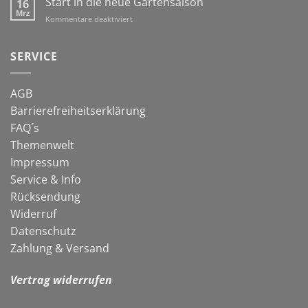
Start in die neue Gartensaison
16
dran!
Co:
Mrz
für
Kommentare deaktiviert
natürlich
Start
gegen
in
Schnecken
die
SERVICE
neue
Gartensaison
AGB
Barrierefreiheitserklärung
FAQ´s
Themenwelt
Impressum
Service & Info
Rücksendung
Widerruf
Datenschutz
Zahlung & Versand
Vertrag widerrufen