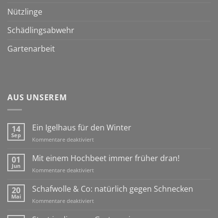
Nützlinge
Schädlingsabwehr
Gartenarbeit
AUS UNSEREM
Ein Igelhaus für den Winter
14
Sep
für
Kommentare deaktiviert
Ein
Igelhaus
Mit einem Hochbeet immer früher dran!
01
für
Jun
für
Kommentare deaktiviert
den
Mit
Winter
einem
Schafwolle & Co: natürlich gegen Schnecken
20
Hochbeet
Mai
für
Kommentare deaktiviert
immer
Schafwolle
früher
&