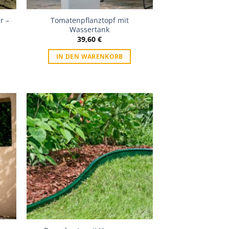
r –
Tomatenpflanztopf mit
Wassertank
39,60
€
IN DEN WARENKORB
iste
Zur Wunschliste