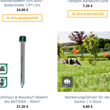
Marderabwehr fürs Auto –
Tomaten-Rankturm rund
Bodenmatte 1,9*1,5m
7,20
€
24,00
€
IN DEN WARENKORB
IN DEN WARENKORB
Zur Wunschliste
Zur Wunschl
ühlmaus & Maulwurf Abwehr
Markierungsfahnen für de
Alu BATTERIE – 900m²
Garten | 5 Stück
31,20
€
4,80
€