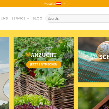
Austria
Search
 UNS
SERVICE
BLOG
for:
ANZUCHT
SC
JETZT ENTDECKEN