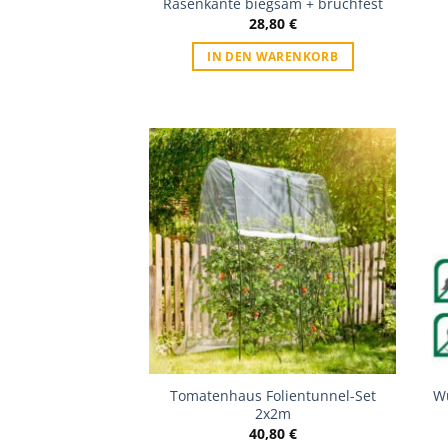
Rasenkante biegsam + bruchfest
28,80
€
IN DEN WARENKORB
Zur Wunschliste
Tomatenhaus Folientunnel-Set
W
2x2m
40,80
€