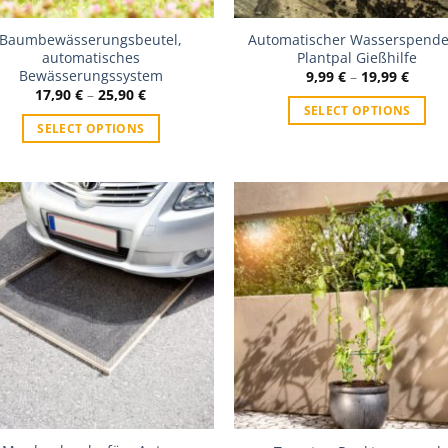
Baumbewässerungsbeutel,
Automatischer Wasserspende
automatisches
Plantpal Gießhilfe
Bewässerungssystem
9,99
€
–
19,99
€
17,90
€
–
25,90
€
SELECT OPTIONS
SELECT OPTIONS
Zur Wunschliste
Zur Wunschl