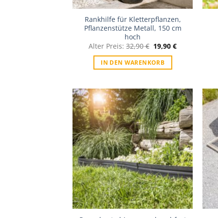
Rankhilfe für Kletterpflanzen,
Pflanzenstütze Metall, 150 cm
hoch
Original
Current
Alter Preis:
32,90
€
19,90
€
price
price
was:
is:
IN DEN WARENKORB
32,90 €.
19,90 €.
Zur Wunschliste