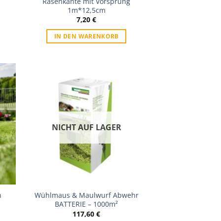
Rasenkante mit Vorsprung
1m*12,5cm
7,20
€
IN DEN WARENKORB
iste
Zur Wunschliste
NICHT AUF LAGER
n
Wühlmaus & Maulwurf Abwehr
BATTERIE – 1000m²
117,60
€