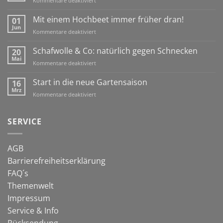
Kommentare deaktiviert
Ein
Igelhaus
Mit einem Hochbeet immer früher dran!
01
für
Jun
für
Kommentare deaktiviert
den
Mit
Winter
einem
Schafwolle & Co: natürlich gegen Schnecken
20
Hochbeet
Mai
für
Kommentare deaktiviert
immer
Schafwolle
früher
&
Start in die neue Gartensaison
16
dran!
Co:
Mrz
für
Kommentare deaktiviert
natürlich
Start
gegen
in
Schnecken
die
SERVICE
neue
Gartensaison
AGB
Barrierefreiheitserklärung
FAQ´s
Themenwelt
Impressum
Service & Info