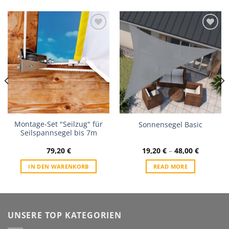
Zur
Zur
Wunschliste
Wunschliste
Montage-Set "Seilzug" für
Sonnensegel Basic
Seilspannsegel bis 7m
79,20
€
19,20
€
–
48,00
€
IN DEN WARENKORB
READ MORE
UNSERE TOP KATEGORIEN