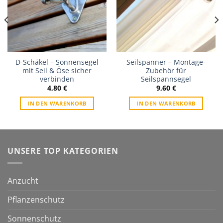
D-Schäkel – Sonnensegel
Seilspanner – Montage-
mit Seil & Öse sicher
Zubehör für
verbinden
Seilspannsegel
4,80
€
9,60
€
IN DEN WARENKORB
IN DEN WARENKORB
UNSERE TOP KATEGORIEN
Anzucht
Pflanzenschutz
Sonnenschutz