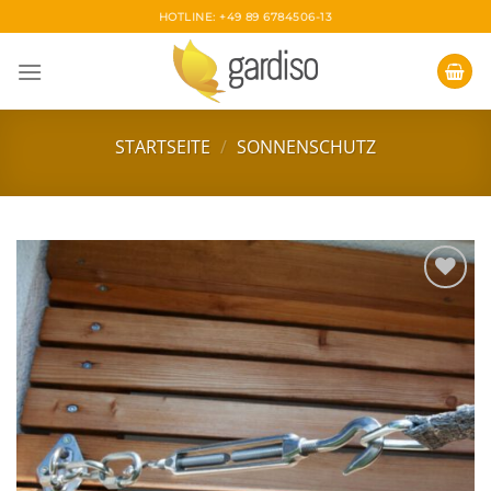
Skip
HOTLINE: +49 89 6784506-13
to
content
STARTSEITE
/
SONNENSCHUTZ
Zur
Wunschliste