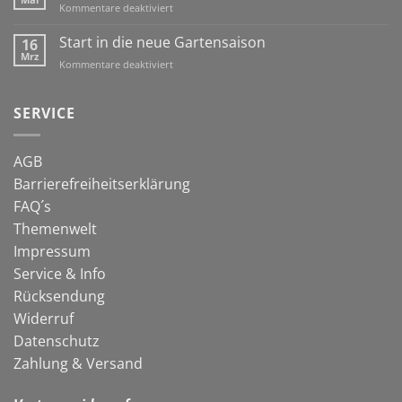
für
Kommentare deaktiviert
immer
Schafwolle
früher
&
Start in die neue Gartensaison
16
dran!
Co:
Mrz
für
Kommentare deaktiviert
natürlich
Start
gegen
in
Schnecken
die
SERVICE
neue
Gartensaison
AGB
Barrierefreiheitserklärung
FAQ´s
Themenwelt
Impressum
Service & Info
Rücksendung
Widerruf
Datenschutz
Zahlung & Versand