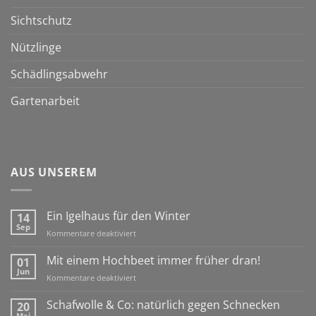
Sichtschutz
Nützlinge
Schädlingsabwehr
Gartenarbeit
AUS UNSEREM
Ein Igelhaus für den Winter
14
Sep
für
Kommentare deaktiviert
Ein
Igelhaus
Mit einem Hochbeet immer früher dran!
01
für
Jun
für
Kommentare deaktiviert
den
Mit
Winter
einem
Schafwolle & Co: natürlich gegen Schnecken
20
Hochbeet
Mai