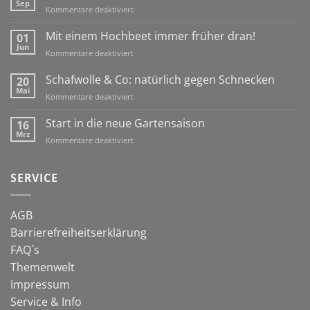
Sep
für
Kommentare deaktiviert
Ein
Igelhaus
Mit einem Hochbeet immer früher dran!
01
für
Jun
für
Kommentare deaktiviert
den
Mit
Winter
einem
Schafwolle & Co: natürlich gegen Schnecken
20
Hochbeet
Mai
für
Kommentare deaktiviert
immer
Schafwolle
früher
&
Start in die neue Gartensaison
16
dran!
Co:
Mrz
für
Kommentare deaktiviert
natürlich
Start
gegen
in
Schnecken
die
SERVICE
neue
Gartensaison
AGB
Barrierefreiheitserklärung
FAQ´s
Themenwelt
Impressum
Service & Info