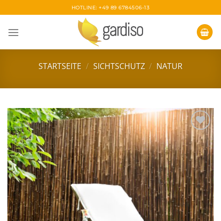
Skip
HOTLINE: +49 89 6784506-13
to
content
STARTSEITE
/
SICHTSCHUTZ
/
NATUR
Zur
Wunschliste