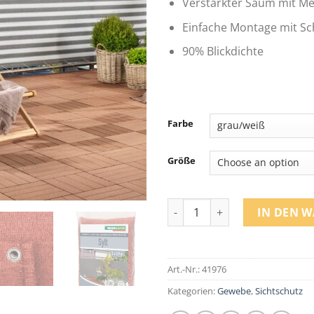
Verstärkter Saum mit Me
Einfache Montage mit S
90% Blickdichte
Farbe
Größe
Balkon Sichtschutzmatte quan
IN DEN 
Art.-Nr.:
41976
Kategorien:
Gewebe
,
Sichtschutz