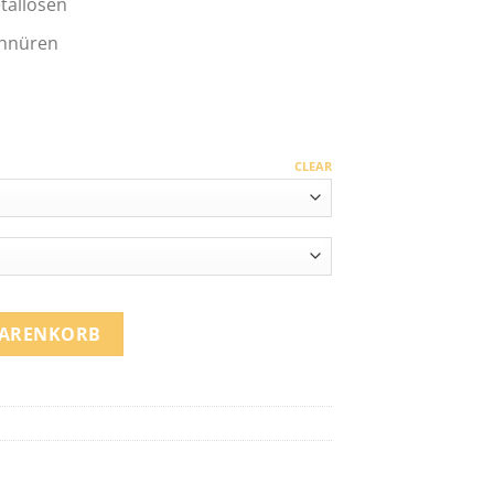
tallösen
chnüren
CLEAR
tity
WARENKORB