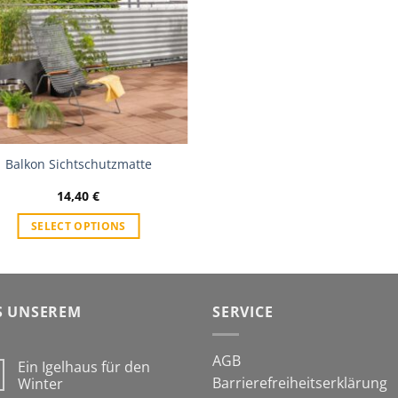
Balkon Sichtschutzmatte
14,40
€
SELECT OPTIONS
S UNSEREM
SERVICE
AGB
Ein Igelhaus für den
Barrierefreiheitserklärung
Winter