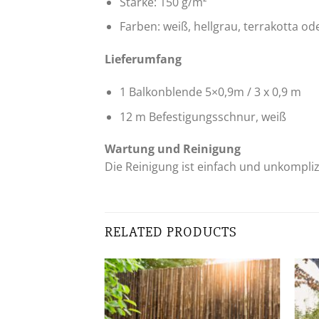
Stärke: 150 g/m²
Farben: weiß, hellgrau, terrakotta ode
Lieferumfang
1 Balkonblende 5×0,9m / 3 x 0,9 m
12 m Befestigungsschnur, weiß
Wartung und Reinigung
Die Reinigung ist einfach und unkompliz
RELATED PRODUCTS
Zur
Wunschliste