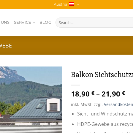
Austria
Search
 UNS
SERVICE
BLOG
for:
WEBE
Balkon Sichtschutz
Zur
18,90
–
21,90
Wunschliste
€
€
inkl. MwSt.
zzgl.
Versandkoste
Sicht- und Windschutzma
HDPE-Gewebe aus recyce