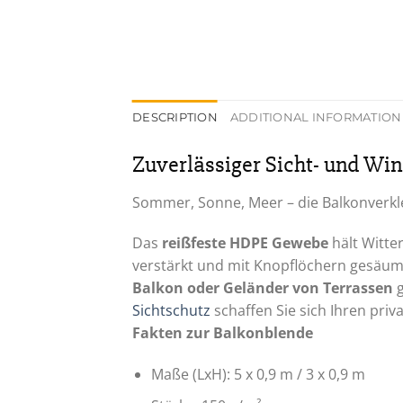
DESCRIPTION
ADDITIONAL INFORMATION
Zuverlässiger Sicht- und Wi
Sommer, Sonne, Meer – die Balkonverkle
Das
reißfeste HDPE Gewebe
hält Witte
verstärkt und mit Knopflöchern gesäumt
Balkon oder Geländer von Terrassen
g
Sichtschutz
schaffen Sie sich Ihren priv
Fakten zur Balkonblende
Maße (LxH): 5 x 0,9 m / 3 x 0,9 m