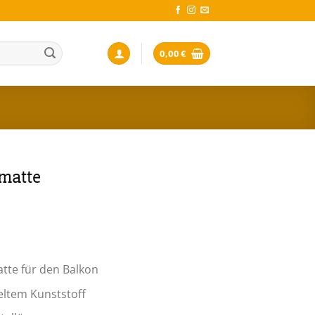
0,00
€
matte
n
tte für den Balkon
ltem Kunststoff