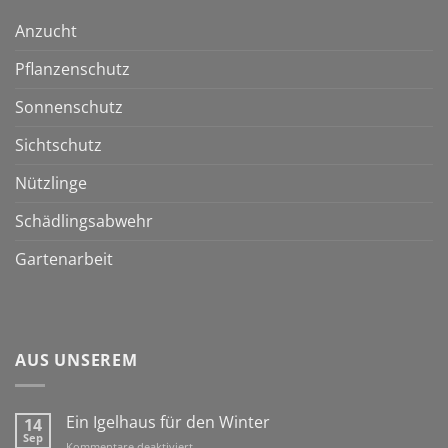
Anzucht
Pflanzenschutz
Sonnenschutz
Sichtschutz
Nützlinge
Schädlingsabwehr
Gartenarbeit
AUS UNSEREM
Ein Igelhaus für den Winter
14
Sep
für
Kommentare deaktiviert