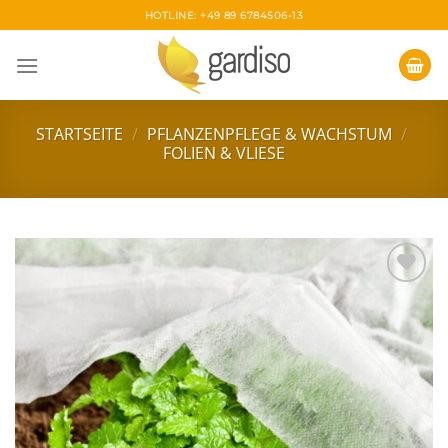
Skip
HOTLINE: +49 89 6784506-13
to
content
STARTSEITE
/
PFLANZENPFLEGE & WACHSTUM
/
FOLIEN & VLIESE
Zur
Wunschliste