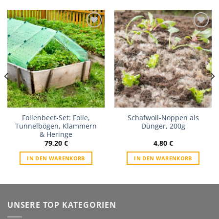
Zur
Zur
Wunschliste
Wunschliste
Folienbeet-Set: Folie,
Schafwoll-Noppen als
Tunnelbögen, Klammern
Dünger, 200g
& Heringe
79,20
€
4,80
€
IN DEN WARENKORB
IN DEN WARENKORB
UNSERE TOP KATEGORIEN