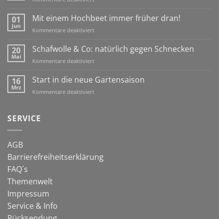
Ein
Igelhaus
Mit einem Hochbeet immer früher dran!
01
für
Jun
für
Kommentare deaktiviert
den
Mit
Winter
einem
Schafwolle & Co: natürlich gegen Schnecken
20
Hochbeet
Mai
für
Kommentare deaktiviert
immer
Schafwolle
früher
&
Start in die neue Gartensaison
16
dran!
Co:
Mrz
für
Kommentare deaktiviert
natürlich
Start
gegen
in
Schnecken
die
SERVICE
neue
Gartensaison
AGB
Barrierefreiheitserklärung
FAQ´s
Themenwelt
Impressum
Service & Info
Rücksendung