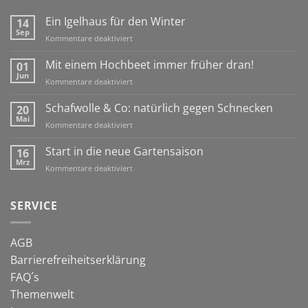
Ein Igelhaus für den Winter
14
Sep
für
Kommentare deaktiviert
Ein
Igelhaus
Mit einem Hochbeet immer früher dran!
01
für
Jun
für
Kommentare deaktiviert
den
Mit
Winter
einem
Schafwolle & Co: natürlich gegen Schnecken
20
Hochbeet
Mai
für
Kommentare deaktiviert
immer
Schafwolle
früher
&
Start in die neue Gartensaison
16
dran!
Co:
Mrz
für
Kommentare deaktiviert
natürlich
Start
gegen
in
Schnecken
die
SERVICE
neue
Gartensaison
AGB
Barrierefreiheitserklärung
FAQ´s
Themenwelt