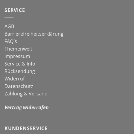
gegen
in
Schnecken
die
SERVICE
neue
Gartensaison
AGB
Barrierefreiheitserklärung
FAQ´s
Themenwelt
Impressum
Service & Info
Rücksendung
Widerruf
Datenschutz
Zahlung & Versand
Vertrag widerrufen
KUNDENSERVICE