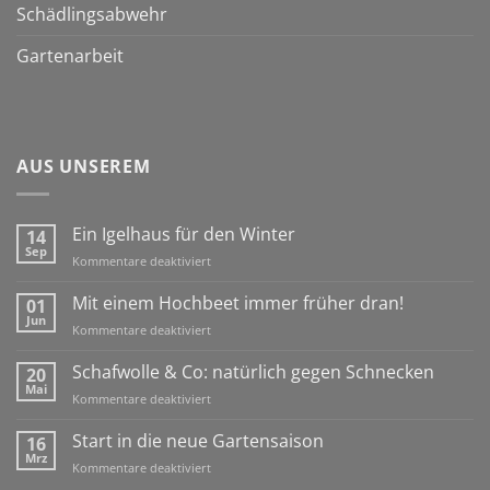
Schädlingsabwehr
Gartenarbeit
AUS UNSEREM
Ein Igelhaus für den Winter
14
Sep
für
Kommentare deaktiviert
Ein
Igelhaus
Mit einem Hochbeet immer früher dran!
01
für
Jun
für
Kommentare deaktiviert
den
Mit
Winter
einem
Schafwolle & Co: natürlich gegen Schnecken
20
Hochbeet
Mai
für
Kommentare deaktiviert
immer
Schafwolle
früher
&
Start in die neue Gartensaison
16
dran!
Co:
Mrz
für
Kommentare deaktiviert
natürlich
Start