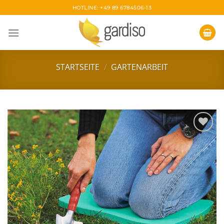
Skip
HOTLINE: +49 89 6784506-13
to
content
STARTSEITE
/
GARTENARBEIT
Zur
Wunschliste