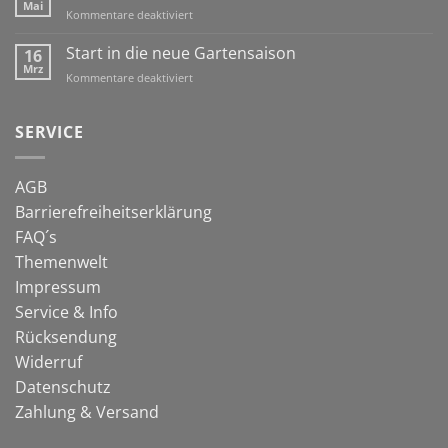
Hochbeet
Mai
für
Kommentare deaktiviert
immer
Schafwolle
früher
&
Start in die neue Gartensaison
16
dran!
Co:
Mrz
für
Kommentare deaktiviert
natürlich
Start
gegen
in
Schnecken
die
SERVICE
neue
Gartensaison
AGB
Barrierefreiheitserklärung
FAQ´s
Themenwelt
Impressum
Service & Info
Rücksendung
Widerruf
Datenschutz
Zahlung & Versand