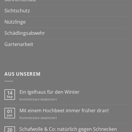
Sichtschutz
Nützlinge
Schädlingsabwehr
Gartenarbeit
AUS UNSEREM
Ein Igelhaus für den Winter
14
Sep
für
Kommentare deaktiviert
Ein
Igelhaus
Mit einem Hochbeet immer früher dran!
01
für
Jun
für
Kommentare deaktiviert
den
Mit
Winter
einem
Schafwolle & Co: natürlich gegen Schnecken
20