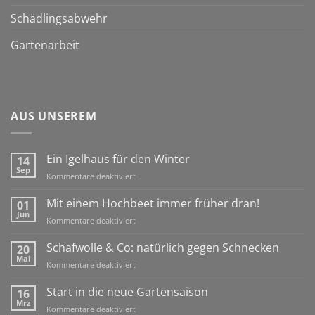
Schädlingsabwehr
Gartenarbeit
AUS UNSEREM
Ein Igelhaus für den Winter
14
Sep
für
Kommentare deaktiviert
Ein
Igelhaus
Mit einem Hochbeet immer früher dran!
01
für
Jun
für
Kommentare deaktiviert
den
Mit
Winter
einem
Schafwolle & Co: natürlich gegen Schnecken
20
Hochbeet
Mai
für
Kommentare deaktiviert
immer
Schafwolle
früher
&
Start in die neue Gartensaison
16
dran!
Co:
Mrz
für
Kommentare deaktiviert
natürlich