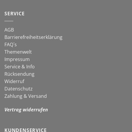
Start
gegen
in
Schnecken
die
SERVICE
neue
Gartensaison
AGB
Barrierefreiheitserklärung
FAQ´s
Themenwelt
Impressum
Service & Info
Rücksendung
Widerruf
Datenschutz
Zahlung & Versand
Vertrag widerrufen
KUNDENSERVICE