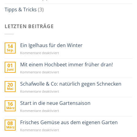
Tipps & Tricks
(3)
LETZTEN BEITRÄGE
Ein Igelhaus für den Winter
14
Sep.
für
Kommentare deaktiviert
Ein
Igelhaus
Mit einem Hochbeet immer früher dran!
01
für
Juni
für
Kommentare deaktiviert
den
Mit
Winter
einem
Schafwolle & Co: natürlich gegen Schnecken
20
Hochbeet
Mai
für
Kommentare deaktiviert
immer
Schafwolle
früher
&
Start in die neue Gartensaison
16
dran!
Co:
März
für
Kommentare deaktiviert
natürlich
Start
gegen
in
Frisches Gemüse aus dem eigenen Garten
08
Schnecken
die
März
für
Kommentare deaktiviert
neue
Frisches
Gartensaison