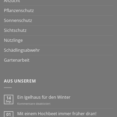
Anzucht
Pflanzenschutz
Sonnenschutz
Sichtschutz
Nützlinge
Schädlingsabwehr
Gartenarbeit
AUS UNSEREM
Ein Igelhaus für den Winter
14
Sep.
für
Kommentare deaktiviert
Ein
Igelhaus
Mit einem Hochbeet immer früher dran!
01
für