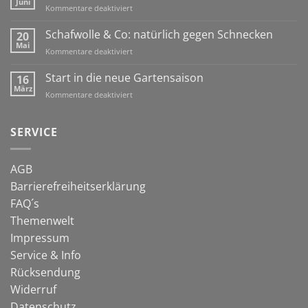
Juni
für
Kommentare deaktiviert
den
Mit
Winter
einem
Schafwolle & Co: natürlich gegen Schnecken
20
Hochbeet
Mai
für
Kommentare deaktiviert
immer
Schafwolle
früher
&
Start in die neue Gartensaison
16
dran!
Co:
März
für
Kommentare deaktiviert
natürlich
Start
gegen
in
Schnecken
die
SERVICE
neue
Gartensaison
AGB
Barrierefreiheitserklärung
FAQ´s
Themenwelt
Impressum
Service & Info
Rücksendung
Widerruf
Datenschutz