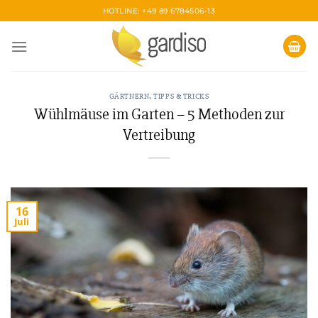
Zum
HOTLINE: +49 89 6784506-13
Inhalt
springen
GÄRTNERN
,
TIPPS & TRICKS
Wühlmäuse im Garten – 5 Methoden zur
Vertreibung
16
Juli