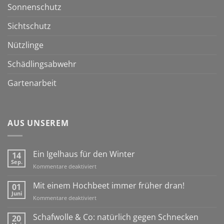
Sonnenschutz
Sichtschutz
Nützlinge
Schädlingsabwehr
Gartenarbeit
AUS UNSEREM
Ein Igelhaus für den Winter
14
Sep.
für
Kommentare deaktiviert
Ein
Igelhaus
Mit einem Hochbeet immer früher dran!
01
für
Juni
für
Kommentare deaktiviert
den
Mit
Winter
einem
Schafwolle & Co: natürlich gegen Schnecken
20
Hochbeet