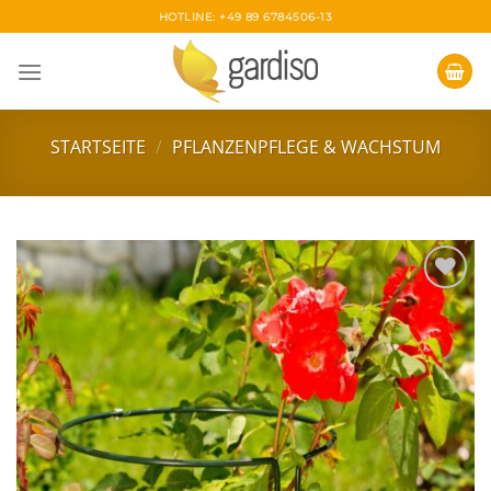
Zum
HOTLINE: +49 89 6784506-13
Inhalt
springen
STARTSEITE
/
PFLANZENPFLEGE & WACHSTUM
Zur
Wunschliste