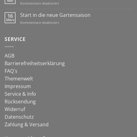
Mai
für
Kommentare deaktiviert
immer
Schafwolle
früher
&
Start in die neue Gartensaison
16
dran!
Co:
März
für
Kommentare deaktiviert
natürlich
Start
gegen
in
Schnecken
die
SERVICE
neue
Gartensaison
AGB
Barrierefreiheitserklärung
FAQ´s
Themenwelt
Impressum
Service & Info
Rücksendung
Widerruf
Datenschutz
Zahlung & Versand