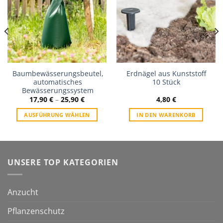
Baumbewässerungsbeutel,
Erdnägel aus Kunststoff
automatisches
10 Stück
Bewässerungssystem
17,90
€
–
25,90
€
4,80
€
AUSFÜHRUNG WÄHLEN
IN DEN WARENKORB
UNSERE TOP KATEGORIEN
Anzucht
Pflanzenschutz