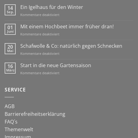
Ein Igelhaus für den Winter
14
Sep.
für
Kommentare deaktiviert
Ein
Igelhaus
Mit einem Hochbeet immer früher dran!
01
für
Juni
für
Kommentare deaktiviert
den
Mit
Winter
einem
Schafwolle & Co: natürlich gegen Schnecken
20
Hochbeet
Mai
für
Kommentare deaktiviert
immer
Schafwolle
früher
&
Start in die neue Gartensaison
16
dran!
Co:
März
für
Kommentare deaktiviert
natürlich
Start
gegen
in
Schnecken
die
SERVICE
neue
Gartensaison
AGB
Barrierefreiheitserklärung
FAQ´s
Themenwelt
Impressum