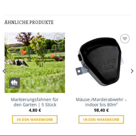
ÄHNLICHE PRODUKTE
Zur
Zur
Wunschliste
Wunschliste
Markierungsfahnen für
Mäuse-/Marderabwehr –
den Garten | 5 Stück
indoor bis 80m²
4,80
€
98,40
€
IN DEN WARENKORB
IN DEN WARENKORB