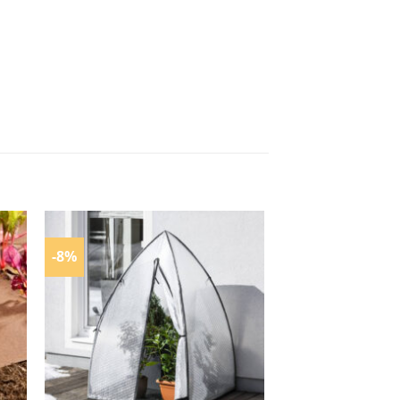
-8%
Zur
ste
Wunschliste