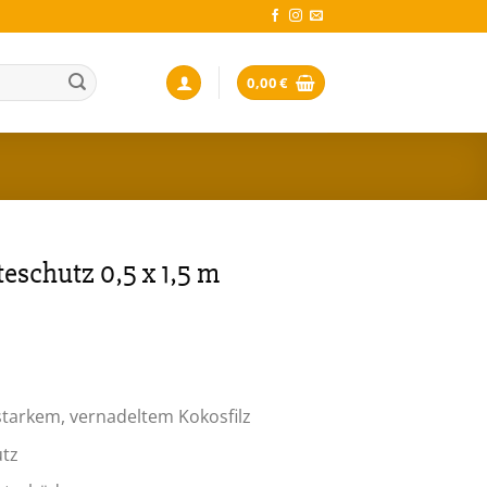
0,00
€
eschutz 0,5 x 1,5 m
n
tarkem, vernadeltem Kokosfilz
utz