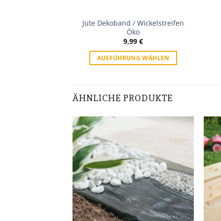
Jute Dekoband / Wickelstreifen
Öko
9,99
€
AUSFÜHRUNG WÄHLEN
ÄHNLICHE PRODUKTE
Zur
Zur
Wunschliste
Wunschliste
UF LAGER