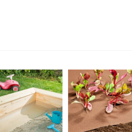
Zur
Zur
Wunschliste
Wunschli