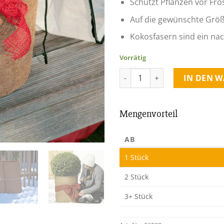
Schützt Pflanzen vor Fr
Auf die gewünschte Grö
Kokosfasern sind ein na
Vorrätig
Kokosmatte als Kälteschutz 0
IN DEN 
Mengenvorteil
AB
1
Stück
2 Stück
3+ Stück