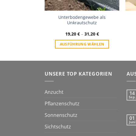
Unterbodengewebe als
es aus Schafwolle
Unkrautschutz
20
€
19,20
€
–
31,20
€
RLESEN
AUSFÜHRUNG WÄHLEN
UNSERE TOP KATEGORIEN
AU
Anzucht
14
Sep.
Pflanzenschutz
Sonnenschutz
01
Juni
Sichtschutz