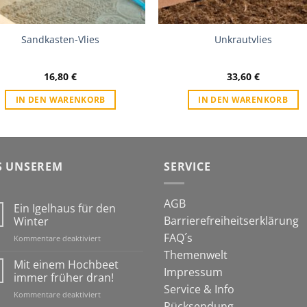
Sandkasten-Vlies
Unkrautvlies
16,80
€
33,60
€
IN DEN WARENKORB
IN DEN WARENKORB
S UNSEREM
SERVICE
AGB
Ein Igelhaus für den
Barrierefreiheitserklärung
Winter
FAQ´s
für
Kommentare deaktiviert
Ein
Themenwelt
Igelhaus
Mit einem Hochbeet
Impressum
für
immer früher dran!
den
Service & Info
für
Kommentare deaktiviert
Winter
Rücksendung
Mit