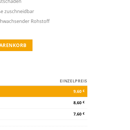
ostschäden
ße zuschneidbar
chwachsender Rohstoff
,5 x 1,5 m Menge
WARENKORB
EINZELPREIS
9,60
€
8,60
€
7,60
€