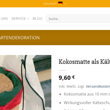
Deutsch
Suche
 UNS
SERVICE
BLOG
nach:
ARTENDEKORATION
Kokosmatte als Kält
Zur
9,60
Wunschliste
€
inkl. MwSt.
zzgl.
Versandkoste
Kokosmatte aus 10 mm s
Wirkungsvoller Kältesch