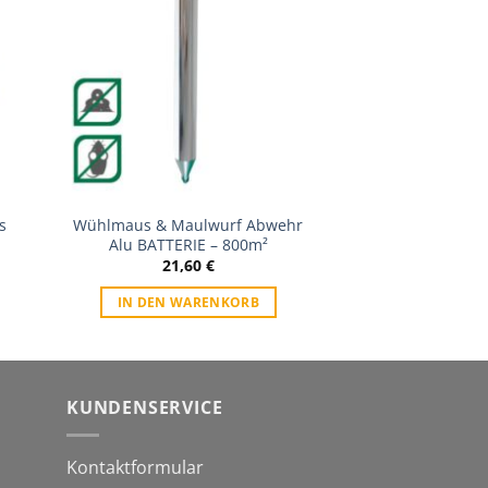
ste
Wunschliste
s
Wühlmaus & Maulwurf Abwehr
Alu BATTERIE – 800m²
21,60
€
IN DEN WARENKORB
KUNDENSERVICE
Kontaktformular