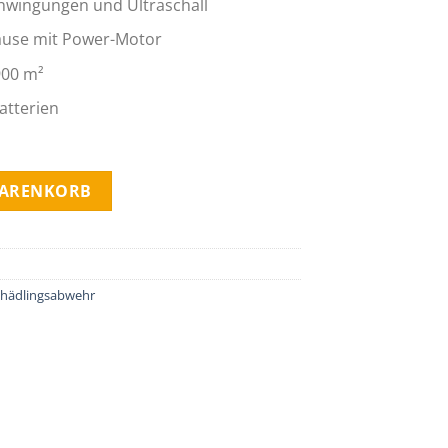
hwingungen und Ultraschall
äuse mit Power-Motor
900 m²
atterien
Alu BATTERIE - 900m² quantity
WARENKORB
chädlingsabwehr