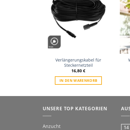
Wunschliste
Wunschliste
aulwurf Abwehr
Verlängerungskabel für
– 750m²
Steckernetzteil
,60
€
16,80
€
WARENKORB
IN DEN WARENKORB
UNSERE TOP KATEGORIEN
AU
Anzucht
14