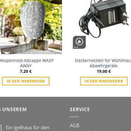
Wunschliste
Wunschli
Wespennest-Attrappe WASP
Steckernetzteil für Wühlmau
AWAY
Abwehrgeräte
7,20
€
19,00
€
IN DEN WARENKORB
IN DEN WARENKORB
S UNSEREM
SERVICE
AGB
Ein Igelhaus für den