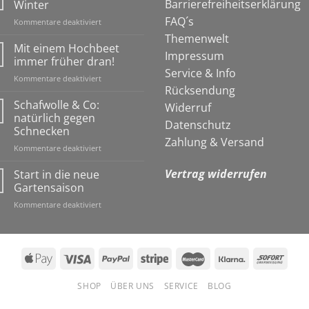
Barrierefreiheitserklärung
Winter
FAQ´s
für
Kommentare deaktiviert
Ein
Themenwelt
Igelhaus
Mit einem Hochbeet
Impressum
für
immer früher dran!
den
Service & Info
für
Kommentare deaktiviert
Winter
Rücksendung
Mit
einem
Schafwolle & Co:
Widerruf
Hochbeet
natürlich gegen
Datenschutz
immer
Schnecken
früher
Zahlung & Versand
für
Kommentare deaktiviert
dran!
Schafwolle
&
Vertrag widerrufen
Start in die neue
Co:
Gartensaison
natürlich
für
Kommentare deaktiviert
gegen
Start
Schnecken
in
die
neue
Gartensaison
SHOP
ÜBER UNS
SERVICE
BLOG
Copyright 2026 ©
Gardiso