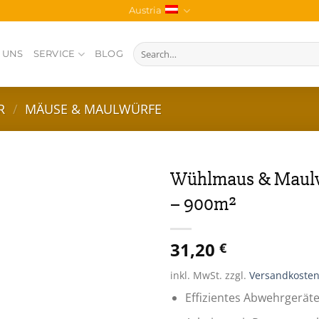
Austria
Search
 UNS
SERVICE
BLOG
for:
R
/
MÄUSE & MAULWÜRFE
Wühlmaus & Maulw
– 900m²
Zur
Wunschliste
31,20
€
inkl. MwSt.
zzgl.
Versandkoste
Effizientes Abwehrgerät