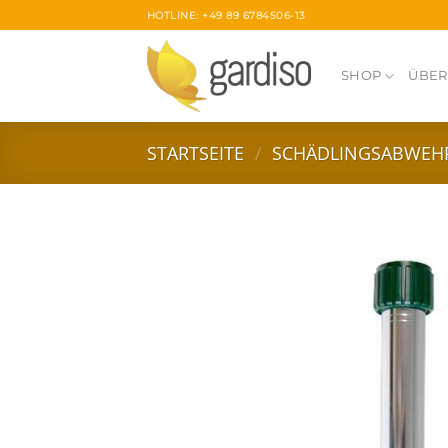
Skip
HOTLINE: +49 89 6784506-13
to
content
SHOP
ÜBER
STARTSEITE
/
SCHÄDLINGSABWEH