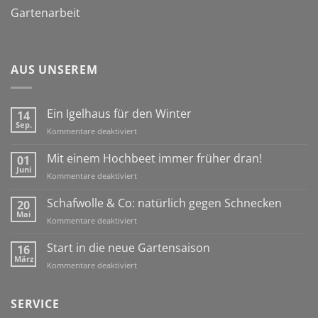
Gartenarbeit
AUS UNSEREM
Ein Igelhaus für den Winter
14
Sep.
für
Kommentare deaktiviert
Ein
Igelhaus
Mit einem Hochbeet immer früher dran!
01
für
Juni
für
Kommentare deaktiviert
den
Mit
Winter
einem
Schafwolle & Co: natürlich gegen Schnecken
20
Hochbeet
Mai
für
Kommentare deaktiviert
immer
Schafwolle
früher
&
Start in die neue Gartensaison
16
dran!
Co:
März
für
Kommentare deaktiviert
natürlich
Start
gegen
in
Schnecken
die
SERVICE
neue