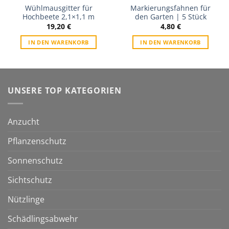
Wühlmausgitter für
Markierungsfahnen für
Hochbeete 2,1×1,1 m
den Garten | 5 Stück
19,20
€
4,80
€
IN DEN WARENKORB
IN DEN WARENKORB
UNSERE TOP KATEGORIEN
Anzucht
Pflanzenschutz
Sonnenschutz
Sichtschutz
Nützlinge
Schädlingsabwehr